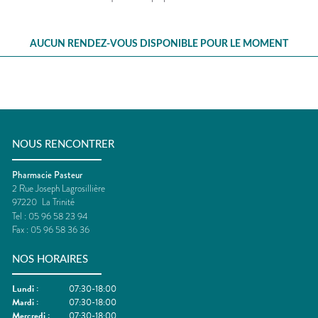
VOTRE
APPLICATION
DE SANTÉ
AUCUN RENDEZ-VOUS DISPONIBLE POUR LE MOMENT
NOUS RENCONTRER
Pharmacie Pasteur
2 Rue Joseph Lagrosillière
97220
La Trinité
Tel :
05 96 58 23 94
Fax :
05 96 58 36 36
NOS HORAIRES
Lundi
:
07:30-18:00
Mardi
:
07:30-18:00
Mercredi
:
07:30-18:00